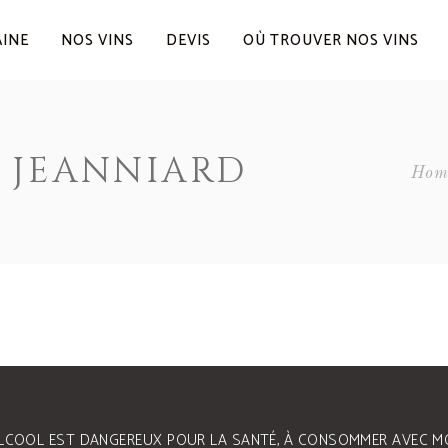
AINE
NOS VINS
DEVIS
OÙ TROUVER NOS VINS
 JEANNIARD
Hom
ALCOOL EST DANGEREUX POUR LA SANTÉ, À CONSOMMER AVEC M