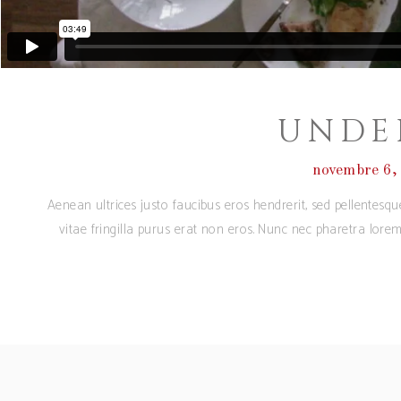
UNDE
novembre 6,
Aenean ultrices justo faucibus eros hendrerit, sed pellentesq
vitae fringilla purus erat non eros. Nunc nec pharetra lore