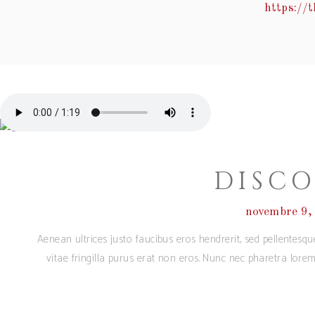
https://
DISC
novembre 9,
Aenean ultrices justo faucibus eros hendrerit, sed pellentesq
vitae fringilla purus erat non eros. Nunc nec pharetra lore